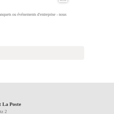
banquets ou événements d'entreprise - nous
t La Poste
tz 2