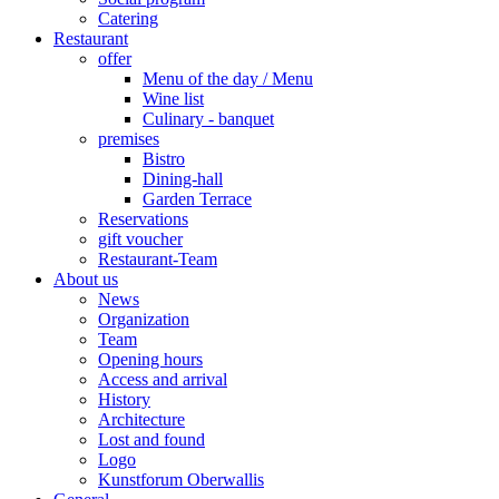
Catering
Restaurant
offer
Menu of the day / Menu
Wine list
Culinary - banquet
premises
Bistro
Dining-hall
Garden Terrace
Reservations
gift voucher
Restaurant-Team
About us
News
Organization
Team
Opening hours
Access and arrival
History
Architecture
Lost and found
Logo
Kunstforum Oberwallis