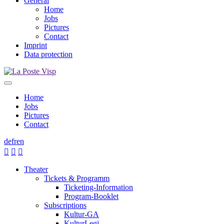
General
Home
Jobs
Pictures
Contact
Imprint
Data protection
Home
Jobs
Pictures
Contact
de
fr
en



Theater
Tickets & Programm
Ticketing-Information
Program-Booklet
Subscriptions
Kultur-GA
KulturLegi