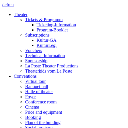
de
fr
en
Theater
Tickets & Programm
Ticketing-Information
Program-Booklet
Subscriptions
Kultur-GA
KulturLegi
Vouchers
Technical Information
Sponsorship
La Poste Theater Productions
Theaterkids vom La Poste
Conventions
Virtual tour
Banquet hall
Halle of theater
Foyer
Conference room
Cinema
Price and equipment
Booking
Plan of the building
Social program