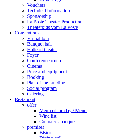
Vouchers
Technical Information
Sponsorship
La Poste Theater Productions
Theaterkids vom La Poste
Conventions
Virtual tour
Banquet hall
Halle of theater
Foyer
Conference room
Cinema
Price and equipment
Booking
Plan of the building
Social program
Catering
Restaurant
offer
Menu of the day / Menu
Wine list
Culinary - banquet
premises
Bistro