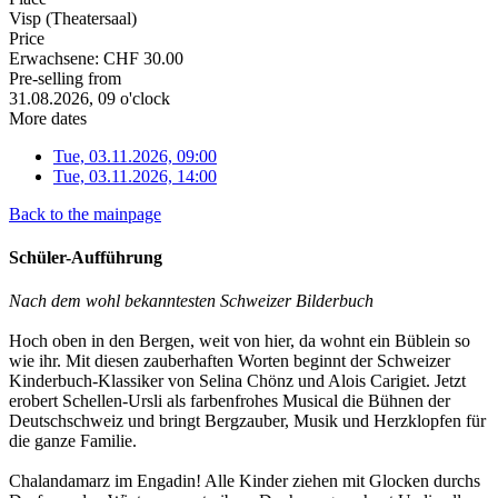
Visp (Theatersaal)
Price
Erwachsene: CHF 30.00
Pre-selling from
31.08.2026, 09 o'clock
More dates
Tue, 03.11.2026, 09:00
Tue, 03.11.2026, 14:00
Back to the mainpage
Schüler-Aufführung
Nach dem wohl bekanntesten Schweizer Bilderbuch
Hoch oben in den Bergen, weit von hier, da wohnt ein Büblein so
wie ihr. Mit diesen zauberhaften Worten beginnt der Schweizer
Kinderbuch-Klassiker von Selina Chönz und Alois Carigiet. Jetzt
erobert Schellen-Ursli als farbenfrohes Musical die Bühnen der
Deutschschweiz und bringt Bergzauber, Musik und Herzklopfen für
die ganze Familie.
Chalandamarz im Engadin! Alle Kinder ziehen mit Glocken durchs