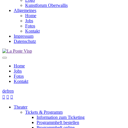
Logo
Kunstforum Oberwallis
Allgemeines
Home
Jobs
Fotos
Kontakt
Impressum
Datenschutz
Home
Jobs
Fotos
Kontakt
de
fr
en



Theater
Tickets & Programm
Information zum Ticketing
Programmheft bestellen
Programmheft online