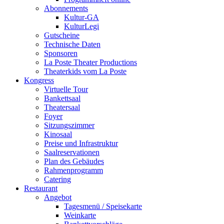
Abonnements
Kultur-GA
KulturLegi
Gutscheine
Technische Daten
Sponsoren
La Poste Theater Productions
Theaterkids vom La Poste
Kongress
Virtuelle Tour
Bankettsaal
Theatersaal
Foyer
Sitzungszimmer
Kinosaal
Preise und Infrastruktur
Saalreservationen
Plan des Gebäudes
Rahmenprogramm
Catering
Restaurant
Angebot
Tagesmenü / Speisekarte
Weinkarte