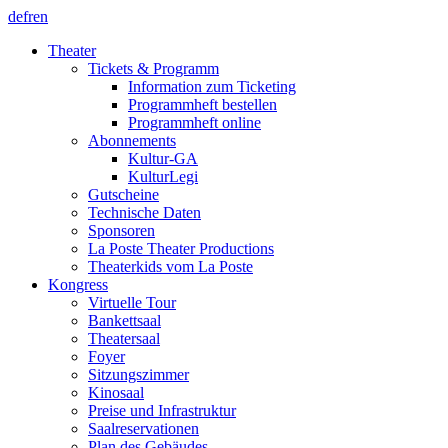
de
fr
en
Theater
Tickets & Programm
Information zum Ticketing
Programmheft bestellen
Programmheft online
Abonnements
Kultur-GA
KulturLegi
Gutscheine
Technische Daten
Sponsoren
La Poste Theater Productions
Theaterkids vom La Poste
Kongress
Virtuelle Tour
Bankettsaal
Theatersaal
Foyer
Sitzungszimmer
Kinosaal
Preise und Infrastruktur
Saalreservationen
Plan des Gebäudes